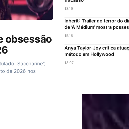
fracasso
18:19
Inherit’: Trailer do terror do d
de ‘A Médium’ mostra posse
re obsessão
15:18
26
Anya Taylor-Joy critica atua
método em Hollywood
13:07
itulado “Saccharine”,
sto de 2026 nos