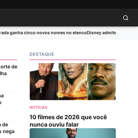
a ganha cinco novos nomes no elenco
Disney admite bilheteria frac
DESTAQUE
orte de
lha
ha
o
NOTÍCIAS
10 filmes de 2026 que você
nunca ouviu falar
a de
s nega