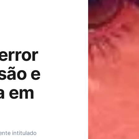
error
são e
a em
ente intitulado