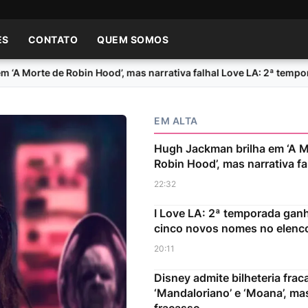
ES
CONTATO
QUEM SOMOS
Morte de Robin Hood’, mas narrativa falha
I Love LA: 2ª temporad
EM ALTA
Hugh Jackman brilha em ‘A M
Robin Hood’, mas narrativa fa
22:32
I Love LA: 2ª temporada gan
cinco novos nomes no elenc
20:11
Disney admite bilheteria frac
‘Mandaloriano’ e ‘Moana’, ma