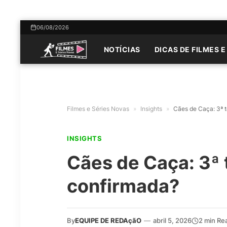
06/08/2026
NOTÍCIAS
DICAS DE FILMES E
Filmes e Séries Novas
»
Insights
»
Cães de Caça: 3ª 
INSIGHTS
Cães de Caça: 3ª
confirmada?
By
EQUIPE DE REDAçãO
—
abril 5, 2026
2 min Re