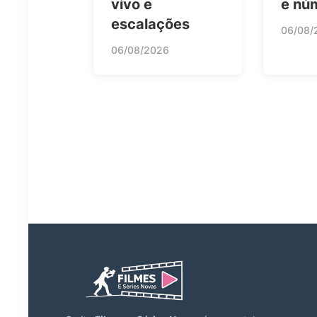
vivo e
e nú
escalações
06/08/
06/08/2026