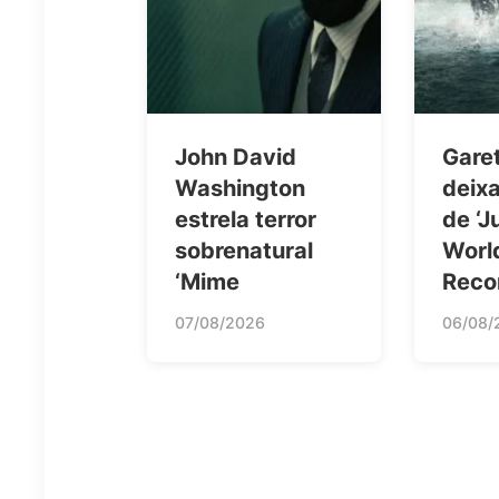
John David
Gare
Washington
deixa
estrela terror
de ‘J
sobrenatural
Worl
‘Mime
Rec
07/08/2026
06/08/