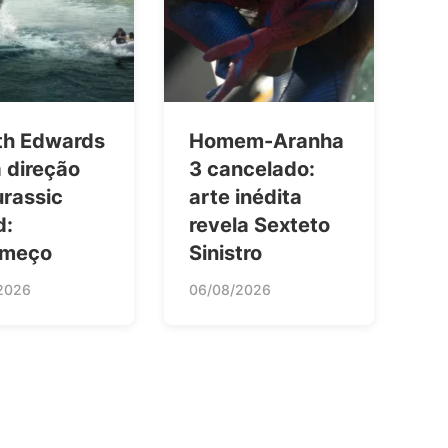
th Edwards
Homem-Aranha
 direção
3 cancelado:
urassic
arte inédita
d:
revela Sexteto
omeço
Sinistro
2026
06/08/2026