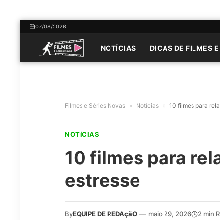
07/08/2026
NOTÍCIAS
DICAS DE FILMES E
Filmes e Séries Novas
»
Notícias
»
10 filmes para rela
NOTíCIAS
10 filmes para rela
estresse
By
EQUIPE DE REDAçãO
—
maio 29, 2026
2 min 