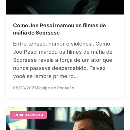
Como Joe Pesci marcou os filmes de
máfia de Scorsese
Entre tensão, humor e violência, Como
Joe Pesci marcou os filmes de máfia de
Scorsese revela a força de um ator que
nunca passava despercebido. Talvez
você se lembre primeiro…
08/08/2026
Equipe de Redação
ENTRETENIMENTO