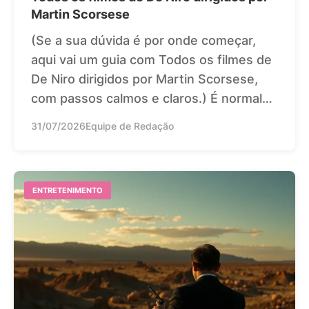
Martin Scorsese
(Se a sua dúvida é por onde começar,
aqui vai um guia com Todos os filmes de
De Niro dirigidos por Martin Scorsese,
com passos calmos e claros.) É normal…
31/07/2026
Equipe de Redação
ENTRETENIMENTO