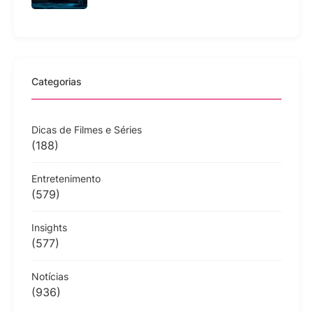
Categorias
Dicas de Filmes e Séries
(188)
Entretenimento
(579)
Insights
(577)
Notícias
(936)