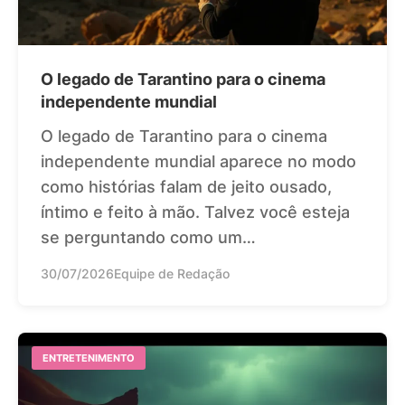
O legado de Tarantino para o cinema
independente mundial
O legado de Tarantino para o cinema
independente mundial aparece no modo
como histórias falam de jeito ousado,
íntimo e feito à mão. Talvez você esteja
se perguntando como um…
30/07/2026
Equipe de Redação
ENTRETENIMENTO