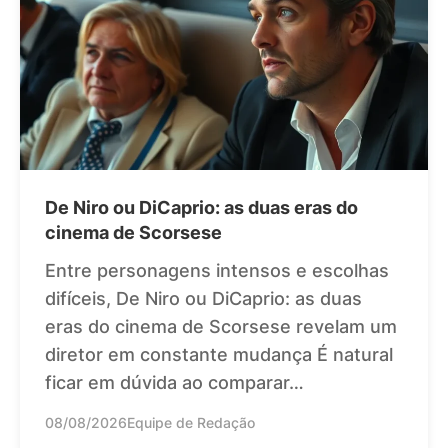
De Niro ou DiCaprio: as duas eras do
cinema de Scorsese
Entre personagens intensos e escolhas
difíceis, De Niro ou DiCaprio: as duas
eras do cinema de Scorsese revelam um
diretor em constante mudança É natural
ficar em dúvida ao comparar…
08/08/2026
Equipe de Redação