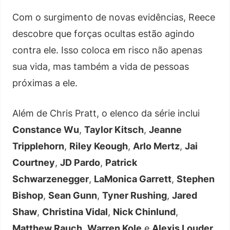
Com o surgimento de novas evidências, Reece
descobre que forças ocultas estão agindo
contra ele. Isso coloca em risco não apenas
sua vida, mas também a vida de pessoas
próximas a ele.
Além de Chris Pratt, o elenco da série inclui
Constance Wu
,
Taylor Kitsch
,
Jeanne
Tripplehorn
,
Riley Keough
,
Arlo Mertz
,
Jai
Courtney
,
JD Pardo
,
Patrick
Schwarzenegger
,
LaMonica Garrett
,
Stephen
Bishop
,
Sean Gunn
,
Tyner Rushing
,
Jared
Shaw
,
Christina Vidal
,
Nick Chinlund
,
Matthew Rauch
,
Warren Kole
e
Alexis Louder
,