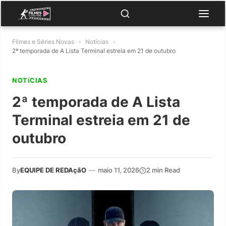
Filmes e Séries Novas
»
Notícias
»
2ª temporada de A Lista Terminal estreia em 21 de outubro
NOTíCIAS
2ª temporada de A Lista
Terminal estreia em 21 de
outubro
By
EQUIPE DE REDAçãO
—
maio 11, 2026
2 min Read