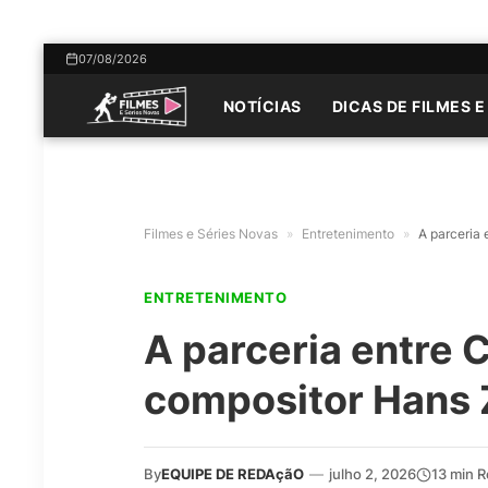
07/08/2026
NOTÍCIAS
DICAS DE FILMES E
Filmes e Séries Novas
»
Entretenimento
»
A parceria
ENTRETENIMENTO
A parceria entre 
compositor Hans
By
EQUIPE DE REDAçãO
—
julho 2, 2026
13 min 