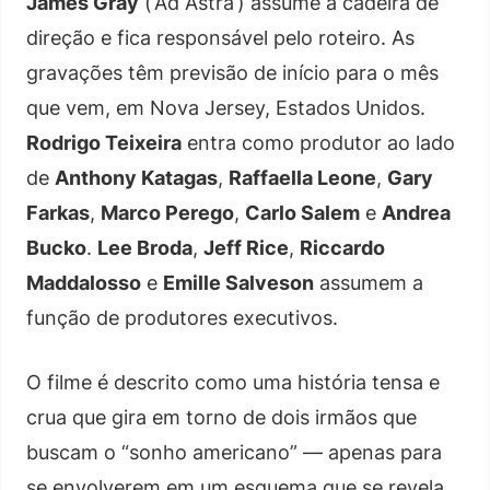
James Gray
(‘Ad Astra’) assume a cadeira de
direção e fica responsável pelo roteiro. As
gravações têm previsão de início para o mês
que vem, em Nova Jersey, Estados Unidos.
Rodrigo Teixeira
entra como produtor ao lado
de
Anthony Katagas
,
Raffaella Leone
,
Gary
Farkas
,
Marco Perego
,
Carlo Salem
e
Andrea
Bucko
.
Lee Broda
,
Jeff Rice
,
Riccardo
Maddalosso
e
Emille Salveson
assumem a
função de produtores executivos.
O filme é descrito como uma história tensa e
crua que gira em torno de dois irmãos que
buscam o “sonho americano” — apenas para
se envolverem em um esquema que se revela