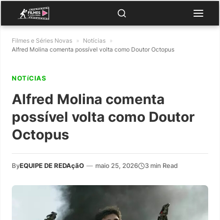
Filmes e Séries Novas
»
Notícias
»
Alfred Molina comenta possível volta como Doutor Octopus
NOTíCIAS
Alfred Molina comenta
possível volta como Doutor
Octopus
By
EQUIPE DE REDAçãO
—
maio 25, 2026
3 min Read