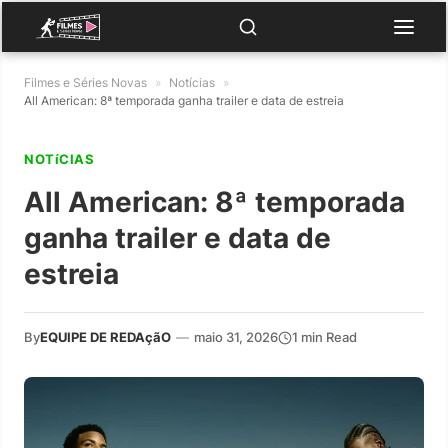
Filmes e Séries Novas
»
Notícias
»
All American: 8ª temporada ganha trailer e data de estreia
NOTíCIAS
All American: 8ª temporada
ganha trailer e data de
estreia
By
EQUIPE DE REDAçãO
—
maio 31, 2026
1 min Read