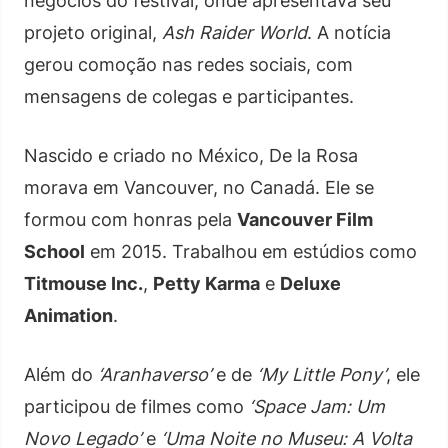
negócios do festival, onde apresentava seu
projeto original,
Ash Raider World
. A notícia
gerou comoção nas redes sociais, com
mensagens de colegas e participantes.
Nascido e criado no México, De la Rosa
morava em Vancouver, no Canadá. Ele se
formou com honras pela
Vancouver Film
School
em 2015. Trabalhou em estúdios como
Titmouse Inc.
,
Petty Karma
e
Deluxe
Animation
.
Além do
‘Aranhaverso’
e de
‘My Little Pony’
, ele
participou de filmes como
‘Space Jam: Um
Novo Legado’
e
‘Uma Noite no Museu: A Volta