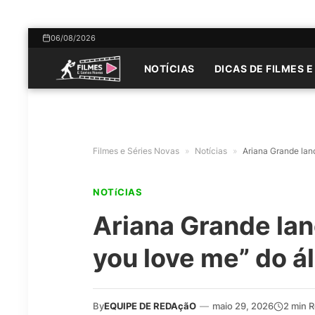
06/08/2026
NOTÍCIAS
DICAS DE FILMES E
Filmes e Séries Novas
»
Notícias
»
Ariana Grande lanç
NOTíCIAS
Ariana Grande lan
you love me” do ál
By
EQUIPE DE REDAçãO
—
maio 29, 2026
2 min 