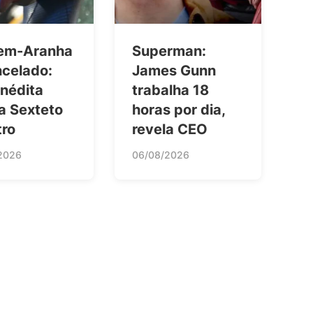
em-Aranha
Superman:
ncelado:
James Gunn
inédita
trabalha 18
a Sexteto
horas por dia,
tro
revela CEO
2026
06/08/2026