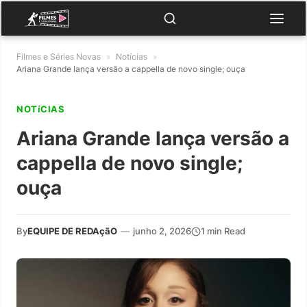
Filmes e Séries Novas
»
Notícias
»
Ariana Grande lança versão a cappella de novo single; ouça
NOTíCIAS
Ariana Grande lança versão a
cappella de novo single;
ouça
By
EQUIPE DE REDAçãO
—
junho 2, 2026
1 min Read