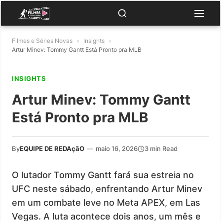
Filmes e Séries Novas
»
Insights
»
Artur Minev: Tommy Gantt Está Pronto pra MLB
INSIGHTS
Artur Minev: Tommy Gantt
Está Pronto pra MLB
By
EQUIPE DE REDAçãO
—
maio 16, 2026
3 min Read
O lutador Tommy Gantt fará sua estreia no
UFC neste sábado, enfrentando Artur Minev
em um combate leve no Meta APEX, em Las
Vegas. A luta acontece dois anos, um mês e