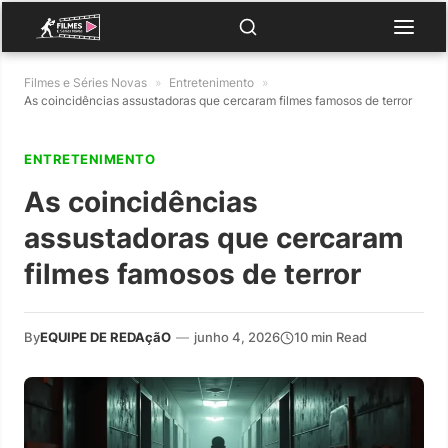
Filmes e Séries Novas
»
Entretenimento
»
As coincidências assustadoras que cercaram filmes famosos de terror
ENTRETENIMENTO
As coincidências
assustadoras que cercaram
filmes famosos de terror
By
EQUIPE DE REDAçãO
—
junho 4, 2026
10 min Read