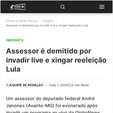
Filmes e Séries Novas
»
Insights
»
Assessor é demitido por invadir live e xingar reeleição Lula
INSIGHTS
Assessor é demitido por
invadir live e xingar reeleição
Lula
By
EQUIPE DE REDAçãO
—
maio 1, 2026
2 min Read
Um assessor do deputado federal André
Janones (Avante-MG) foi exonerado após
invadir um programa ao vivo da GloboNews.