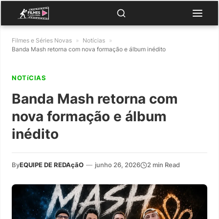
Filmes e Séries Novas
»
Notícias
»
Banda Mash retorna com nova formação e álbum inédito
NOTíCIAS
Banda Mash retorna com
nova formação e álbum
inédito
By
EQUIPE DE REDAçãO
—
junho 26, 2026
2 min Read