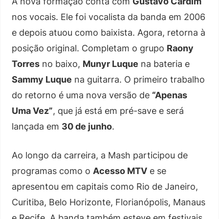
A nova formação conta com
Gustavo Cardim
nos vocais. Ele foi vocalista da banda em 2006
e depois atuou como baixista. Agora, retorna à
posição original. Completam o grupo
Raony
Torres
no baixo,
Munyr Luque
na bateria e
Sammy Luque
na guitarra. O primeiro trabalho
do retorno é uma nova versão de
“Apenas
Uma Vez”
, que já está em pré-save e será
lançada em
30 de junho
.
Ao longo da carreira, a Mash participou de
programas como o
Acesso MTV
e se
apresentou em capitais como Rio de Janeiro,
Curitiba, Belo Horizonte, Florianópolis, Manaus
e Recife. A banda também esteve em festivais