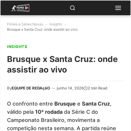
Filmes e Séries Novas
»
Insights
»
Brusque x Santa Cruz: onde assistir ao vivo
INSIGHTS
Brusque x Santa Cruz: onde
assistir ao vivo
By
EQUIPE DE REDAçãO
—
junho 14, 2026
2 min Read
O confronto entre
Brusque
e
Santa Cruz
,
válido pela
10ª rodada
da Série C do
Campeonato Brasileiro, movimenta a
competição nesta semana. A partida reúne