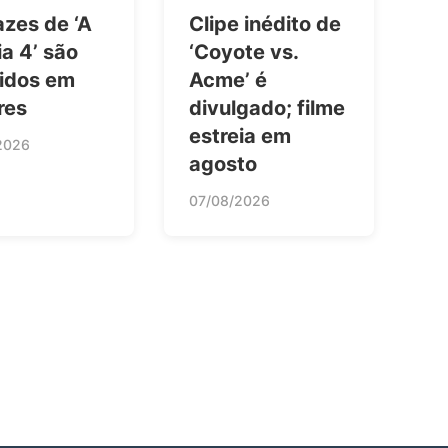
azes de ‘A
Clipe inédito de
a 4’ são
‘Coyote vs.
bidos em
Acme’ é
res
divulgado; filme
estreia em
2026
agosto
07/08/2026