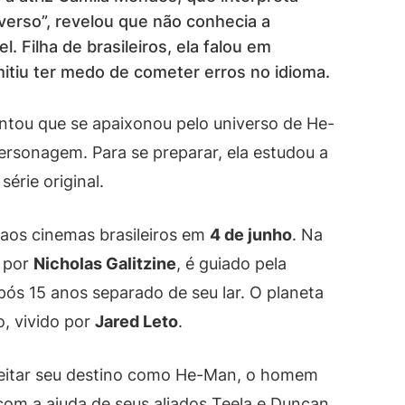
verso”, revelou que não conhecia a
l. Filha de brasileiros, ela falou em
itiu ter medo de cometer erros no idioma.
ntou que se apaixonou pelo universo de He-
ersonagem. Para se preparar, ela estudou a
érie original.
 aos cinemas brasileiros em
4 de junho
. Na
o por
Nicholas Galitzine
, é guiado pela
pós 15 anos separado de seu lar. O planeta
o, vivido por
Jared Leto
.
ceitar seu destino como He-Man, o homem
om a ajuda de seus aliados Teela e Duncan,