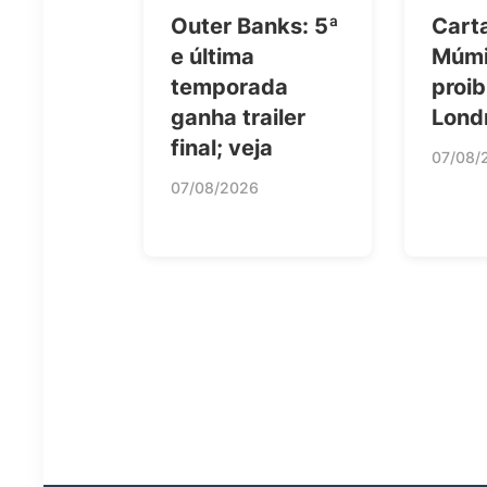
Outer Banks: 5ª
Cart
e última
Múmi
temporada
proi
ganha trailer
Lond
final; veja
07/08/
07/08/2026