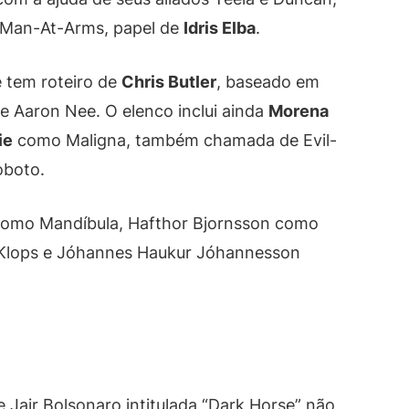
Man-At-Arms, papel de
Idris Elba
.
 tem roteiro de
Chris Butler
, baseado em
 e Aaron Nee. O elenco inclui ainda
Morena
ie
como Maligna, também chamada de Evil-
oboto.
como Mandíbula, Hafthor Bjornsson como
Klops e Jóhannes Haukur Jóhannesson
e Jair Bolsonaro intitulada “Dark Horse” não