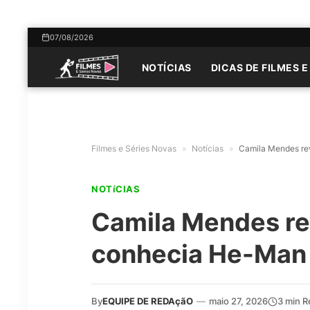
07/08/2026
NOTÍCIAS
DICAS DE FILMES E
Filmes e Séries Novas
»
Notícias
»
Camila Mendes re
NOTíCIAS
Camila Mendes re
conhecia He-Man 
By
EQUIPE DE REDAçãO
—
maio 27, 2026
3 min R