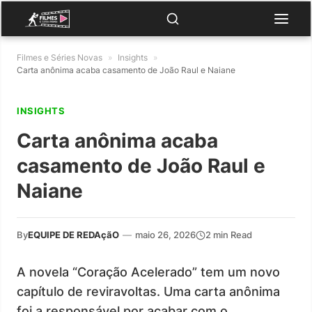
Filmes e Séries Novas
»
Insights
»
Carta anônima acaba casamento de João Raul e Naiane
INSIGHTS
Carta anônima acaba
casamento de João Raul e
Naiane
By
EQUIPE DE REDAçãO
—
maio 26, 2026
2 min Read
A novela “Coração Acelerado” tem um novo
capítulo de reviravoltas. Uma carta anônima
foi a responsável por acabar com o