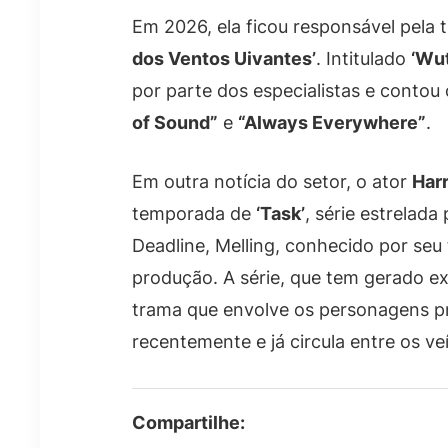
Em 2026, ela ficou responsável pela t
dos Ventos Uivantes’
. Intitulado
‘Wut
por parte dos especialistas e conto
of Sound”
e
“Always Everywhere”
.
Em outra notícia do setor, o ator
Harr
temporada de
‘Task’
, série estrelada
Deadline, Melling, conhecido por se
produção. A série, que tem gerado ex
trama que envolve os personagens pri
recentemente e já circula entre os v
Compartilhe: