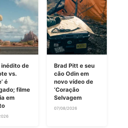
 inédito de
Brad Pitt e seu
te vs.
cão Odin em
’ é
novo vídeo de
gado; filme
‘Coração
ia em
Selvagem
to
07/08/2026
2026