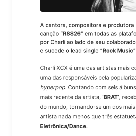
A cantora, compositora e produtora C
canção
“RSS26”
em todas as platafo
por Charli ao lado de seu colaborad
e sucede o lead single
“Rock Music”
Charli XCX é uma das artistas mais c
uma das responsáveis pela populari
hyperpop
. Contando com seis álbuns
mais recente da artista,
‘BRAT’
, rece
do mundo, tornando-se um dos mais 
artista nada menos que três estatue
Eletrônica/Dance
.