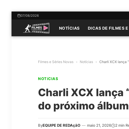
07/08/2026
NOTÍCIAS
DICAS DE FILMES E
Filmes e Séries Novas
»
Notícias
»
Charli XCX lança 
NOTíCIAS
Charli XCX lança 
do próximo álbum
By
EQUIPE DE REDAçãO
—
maio 21, 2026
2 min R