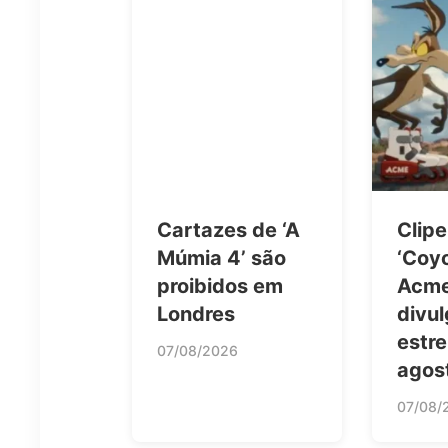
Cartazes de ‘A
Clipe
Múmia 4’ são
‘Coyo
proibidos em
Acme
Londres
divul
estre
07/08/2026
agos
07/08/