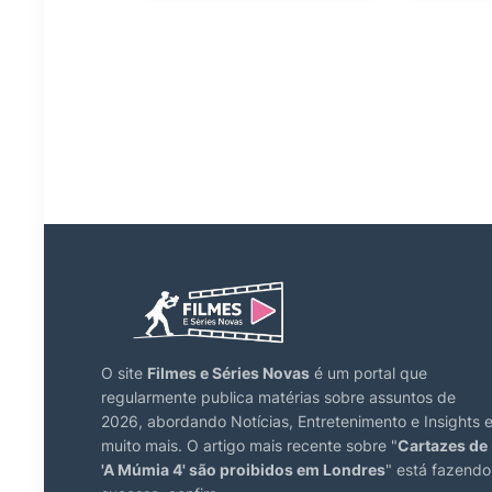
O site
Filmes e Séries Novas
é um portal que
regularmente publica matérias sobre assuntos de
2026, abordando Notícias, Entretenimento e Insights 
muito mais. O artigo mais recente sobre "
Cartazes de
'A Múmia 4' são proibidos em Londres
" está fazendo