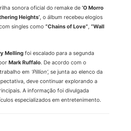
rilha sonora oficial do remake de
‘O Morro
hering Heights’
, o álbum recebeu elogios
u com singles como
“Chains of Love”
,
“Wall
y Melling
foi escalado para a segunda
 por
Mark Ruffalo
. De acordo com o
u trabalho em
‘Pillion’
, se junta ao elenco da
pectativa, deve continuar explorando a
ncipais. A informação foi divulgada
eículos especializados em entretenimento.