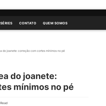
 SÉRIES
CONTATO
QUEM SOMOS
ea do joanete: correção com cortes mínimos no pé
ea do joanete:
tes mínimos no pé
 Read