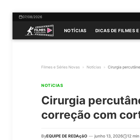
07/08/2026
NOTÍCIAS
DICAS DE FILMES E
Filmes e Séries Novas
»
Notícias
»
Cirurgia percutân
NOTíCIAS
Cirurgia percutân
correção com cor
By
EQUIPE DE REDAçãO
—
junho 13, 2026
12 min