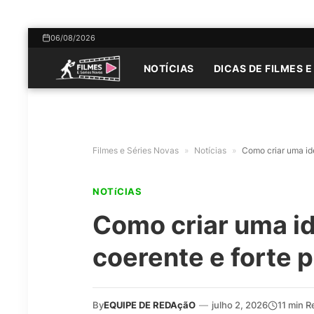
06/08/2026
NOTÍCIAS
DICAS DE FILMES E
Filmes e Séries Novas
»
Notícias
»
Como criar uma ide
NOTíCIAS
Como criar uma id
coerente e forte 
By
EQUIPE DE REDAçãO
—
julho 2, 2026
11 min R