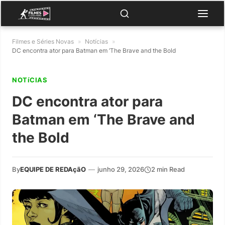
Filmes e Séries Novas
»
Notícias
»
DC encontra ator para Batman em ‘The Brave and the Bold
NOTíCIAS
DC encontra ator para
Batman em ‘The Brave and
the Bold
By
EQUIPE DE REDAçãO
—
junho 29, 2026
2 min Read