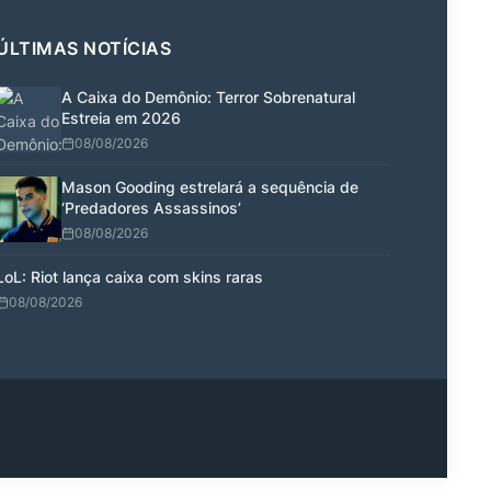
ÚLTIMAS NOTÍCIAS
A Caixa do Demônio: Terror Sobrenatural
Estreia em 2026
08/08/2026
Mason Gooding estrelará a sequência de
‘Predadores Assassinos’
08/08/2026
LoL: Riot lança caixa com skins raras
08/08/2026