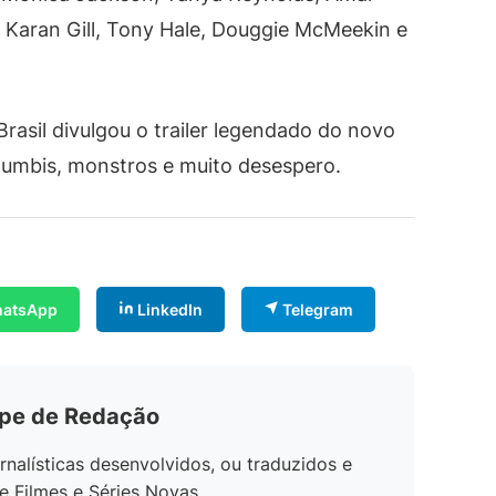
, Karan Gill, Tony Hale, Douggie McMeekin e
Brasil divulgou o trailer legendado do novo
ra zumbis, monstros e muito desespero.
atsApp
LinkedIn
Telegram
ipe de Redação
rnalísticas desenvolvidos, ou traduzidos e
e Filmes e Séries Novas.