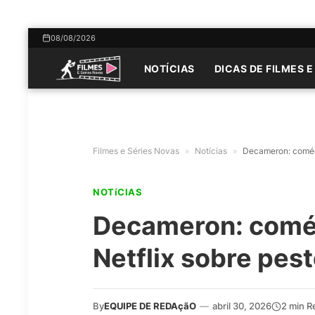
08/08/2026
NOTÍCIAS
DICAS DE FILMES E
Filmes e Séries Novas
»
Notícias
»
Decameron: comédi
NOTíCIAS
Decameron: coméd
Netflix sobre pes
By
EQUIPE DE REDAçãO
—
abril 30, 2026
2 min R