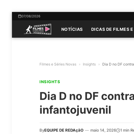
07/08/2026
NOTÍCIAS
DICAS DE FILMES E
Filmes e Séries Novas
»
Insights
»
Dia D no DF contra
INSIGHTS
Dia D no DF contr
infantojuvenil
By
EQUIPE DE REDAçãO
—
maio 14, 2026
1 min R