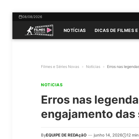
08/08/2026
NOTÍCIAS
DICAS DE FILMES E
Filmes e Séries Novas
»
Notícias
»
Erros nas legenda
NOTíCIAS
Erros nas legend
engajamento das 
By
EQUIPE DE REDAçãO
—
junho 14, 2026
12 min