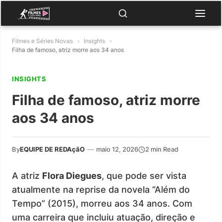
Filmes e Séries Novas
»
Insights
»
Filha de famoso, atriz morre aos 34 anos
INSIGHTS
Filha de famoso, atriz morre
aos 34 anos
By
EQUIPE DE REDAçãO
—
maio 12, 2026
2 min Read
A atriz
Flora Diegues
, que pode ser vista
atualmente na reprise da novela “Além do
Tempo” (2015), morreu aos 34 anos. Com
uma carreira que incluiu atuação, direção e