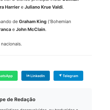
ra Harrier
e
Juliano Krue Valdi
.
omando de
Graham King
(‘Bohemian
ranca
e
John McClain
.
 nacionais.
atsApp
LinkedIn
Telegram
ipe de Redação