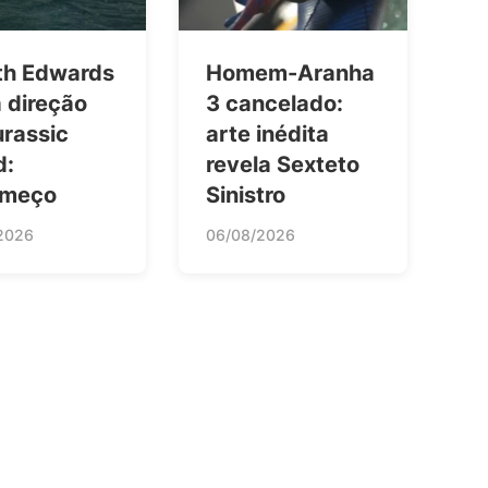
th Edwards
Homem-Aranha
 direção
3 cancelado:
urassic
arte inédita
d:
revela Sexteto
omeço
Sinistro
2026
06/08/2026