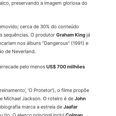
palco, preservando a imagem gloriosa do
removido; cerca de 30% do conteúdo
as sequências. O produtor
Graham King
já
ocariam nos álbuns “Dangerous” (1991) e
ção de Neverland.
 arrecade pelo menos
US$ 700 milhões
reinamento’, ‘O Protetor’), o filme propõe
e Michael Jackson. O roteiro é de
John
nebiografia marca a estreia de
Jaafar
 tio. O elenco principal inclui
Colman