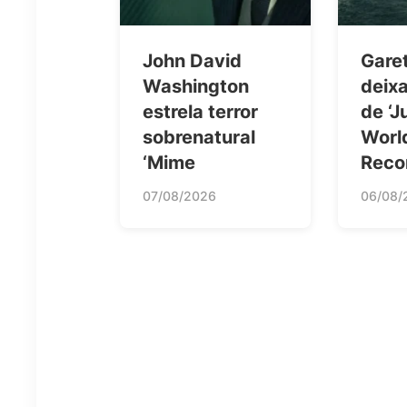
John David
Gare
Washington
deixa
estrela terror
de ‘J
sobrenatural
Worl
‘Mime
Rec
07/08/2026
06/08/