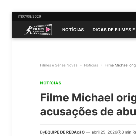
07/08/2026
NOTÍCIAS
DICAS DE FILMES E
Filmes e Séries Novas
»
Notícias
»
Filme Michael ori
NOTíCIAS
Filme Michael ori
acusações de ab
By
EQUIPE DE REDAçãO
—
abril 25, 2026
3 min R