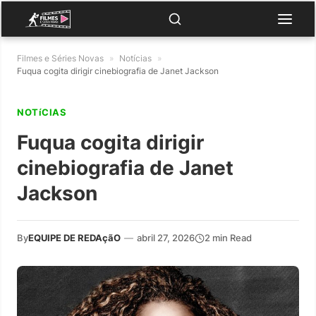
Filmes e Séries Novas
»
Notícias
»
Fuqua cogita dirigir cinebiografia de Janet Jackson
NOTíCIAS
Fuqua cogita dirigir
cinebiografia de Janet
Jackson
By
EQUIPE DE REDAçãO
—
abril 27, 2026
2 min Read