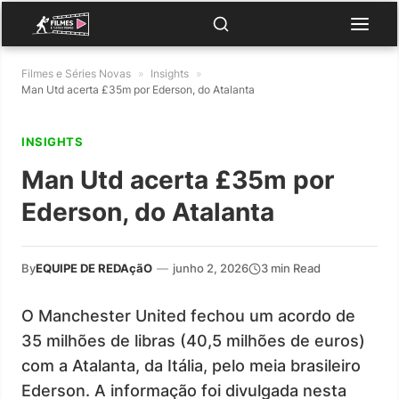
Filmes e Séries Novas
»
Insights
»
Man Utd acerta £35m por Ederson, do Atalanta
INSIGHTS
Man Utd acerta £35m por
Ederson, do Atalanta
By
EQUIPE DE REDAçãO
—
junho 2, 2026
3 min Read
O Manchester United fechou um acordo de
35 milhões de libras (40,5 milhões de euros)
com a Atalanta, da Itália, pelo meia brasileiro
Ederson. A informação foi divulgada nesta