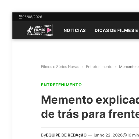
06/08/2026
NOTÍCIAS
DICAS DE FILMES E
Filmes e Séries Novas
»
Entretenimento
»
Memento exp
ENTRETENIMENTO
Memento explicad
de trás para frent
By
EQUIPE DE REDAçãO
—
junho 22, 2026
10 mi