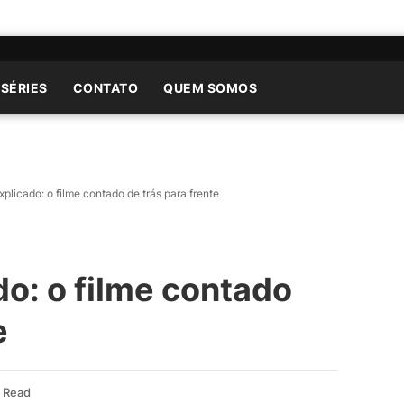
 SÉRIES
CONTATO
QUEM SOMOS
licado: o filme contado de trás para frente
o: o filme contado
e
n Read