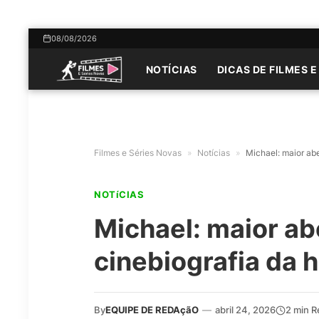
08/08/2026
NOTÍCIAS
DICAS DE FILMES E
Filmes e Séries Novas
»
Notícias
»
Michael: maior abe
NOTíCIAS
Michael: maior ab
cinebiografia da h
By
EQUIPE DE REDAçãO
—
abril 24, 2026
2 min R