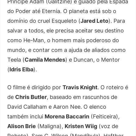
Príncipe Adam (Galitzine) é guiado pela Espada
do Poder até Eternia. O planeta está sob o
domínio do cruel Esqueleto (
Jared Leto
). Para
salvar a todos, ele precisa aceitar seu destino
como He-Man, o homem mais poderoso do
mundo, e contar com a ajuda de aliados como
Teela (
Camila Mendes
) e Duncan, o Mentor
(
Idris Elba
).
O filme é dirigido por
Travis Knight
. O roteiro é
de
Chris Butler
, baseado em rascunhos de
David Callaham e Aaron Nee. O elenco
também inclui
Morena Baccarin
(Feiticeira),
Alison Brie
(Maligna),
Kristen Wiig
(voz de
Roboto), Sam C. Wilson (Mandíbula), Hafthor