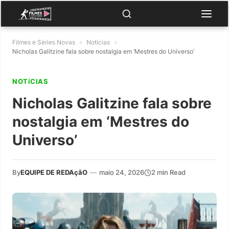
Filmes e Séries Novas
»
Notícias
»
Nicholas Galitzine fala sobre nostalgia em ‘Mestres do Universo’
NOTíCIAS
Nicholas Galitzine fala sobre
nostalgia em ‘Mestres do
Universo’
By
EQUIPE DE REDAçãO
—
maio 24, 2026
2 min Read