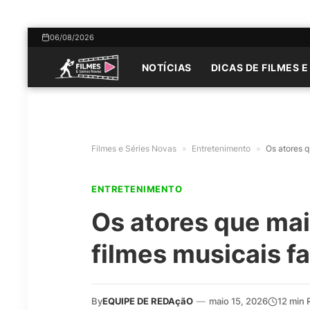
06/08/2026
NOTÍCIAS
DICAS DE FILMES E
Filmes e Séries Novas
»
Entretenimento
»
Os atores 
ENTRETENIMENTO
Os atores que ma
filmes musicais 
By
EQUIPE DE REDAçãO
—
maio 15, 2026
12 min 