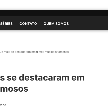
 SÉRIES
CONTATO
QUEM SOMOS
que mais se destacaram em filmes musicais famosos
is se destacaram em
famosos
Read