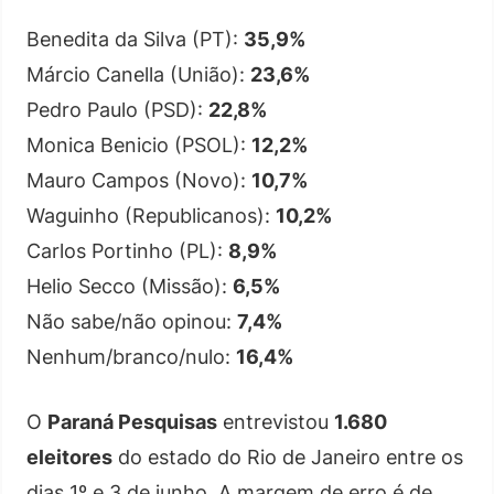
Benedita da Silva (PT):
35,9%
Márcio Canella (União):
23,6%
Pedro Paulo (PSD):
22,8%
Monica Benicio (PSOL):
12,2%
Mauro Campos (Novo):
10,7%
Waguinho (Republicanos):
10,2%
Carlos Portinho (PL):
8,9%
Helio Secco (Missão):
6,5%
Não sabe/não opinou:
7,4%
Nenhum/branco/nulo:
16,4%
O
Paraná Pesquisas
entrevistou
1.680
eleitores
do estado do Rio de Janeiro entre os
dias 1º e 3 de junho. A margem de erro é de