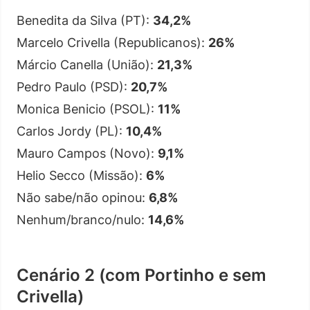
Benedita da Silva (PT):
34,2%
Marcelo Crivella (Republicanos):
26%
Márcio Canella (União):
21,3%
Pedro Paulo (PSD):
20,7%
Monica Benicio (PSOL):
11%
Carlos Jordy (PL):
10,4%
Mauro Campos (Novo):
9,1%
Helio Secco (Missão):
6%
Não sabe/não opinou:
6,8%
Nenhum/branco/nulo:
14,6%
Cenário 2 (com Portinho e sem
Crivella)