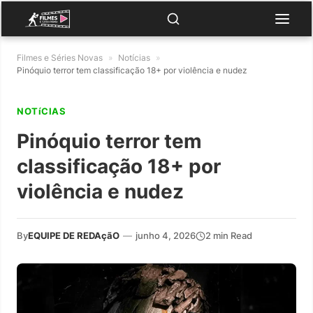
Filmes e Séries Novas
»
Notícias
»
Pinóquio terror tem classificação 18+ por violência e nudez
NOTíCIAS
Pinóquio terror tem
classificação 18+ por
violência e nudez
By
EQUIPE DE REDAçãO
—
junho 4, 2026
2 min Read