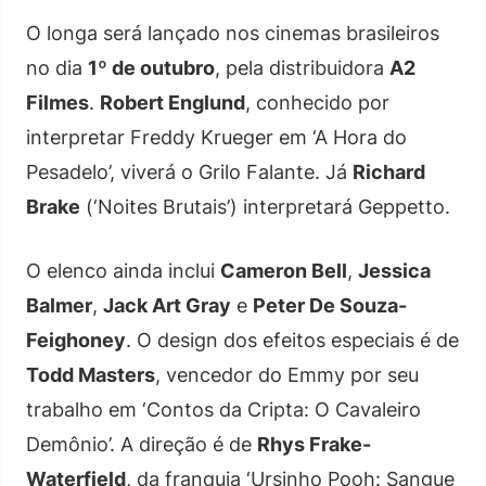
O longa será lançado nos cinemas brasileiros
no dia
1º de outubro
, pela distribuidora
A2
Filmes
.
Robert Englund
, conhecido por
interpretar Freddy Krueger em ‘A Hora do
Pesadelo’, viverá o Grilo Falante. Já
Richard
Brake
(‘Noites Brutais’) interpretará Geppetto.
O elenco ainda inclui
Cameron Bell
,
Jessica
Balmer
,
Jack Art Gray
e
Peter De Souza-
Feighoney
. O design dos efeitos especiais é de
Todd Masters
, vencedor do Emmy por seu
trabalho em ‘Contos da Cripta: O Cavaleiro
Demônio’. A direção é de
Rhys Frake-
Waterfield
, da franquia ‘Ursinho Pooh: Sangue