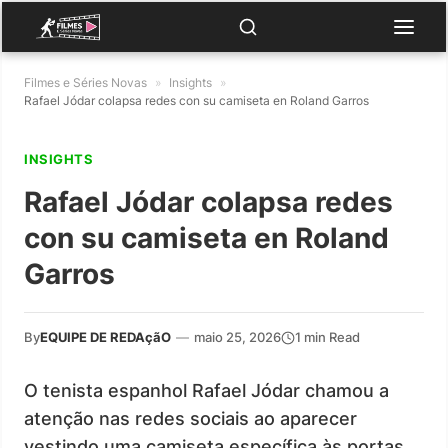
Filmes e Séries Novas
»
Insights
»
Rafael Jódar colapsa redes con su camiseta en Roland Garros
INSIGHTS
Rafael Jódar colapsa redes
con su camiseta en Roland
Garros
By
EQUIPE DE REDAçãO
—
maio 25, 2026
1 min Read
O tenista espanhol Rafael Jódar chamou a
atenção nas redes sociais ao aparecer
vestindo uma camiseta específica às portas