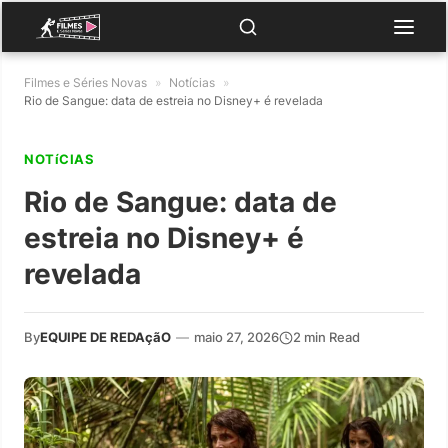
Filmes e Séries Novas
»
Notícias
»
Rio de Sangue: data de estreia no Disney+ é revelada
NOTíCIAS
Rio de Sangue: data de
estreia no Disney+ é
revelada
By
EQUIPE DE REDAçãO
—
maio 27, 2026
2 min Read