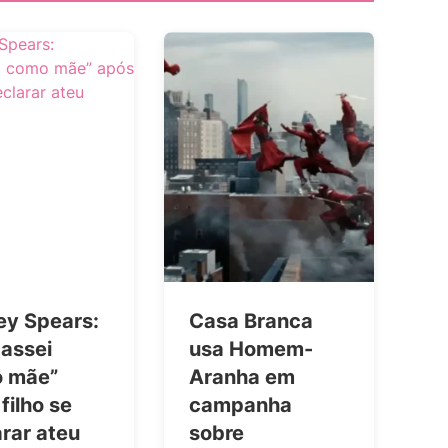
ey Spears:
Casa Branca
cassei
usa Homem-
 mãe”
Aranha em
filho se
campanha
rar ateu
sobre