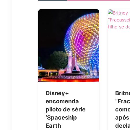
Disney+
Britn
encomenda
“Fra
piloto de série
como
‘Spaceship
após 
Earth
decla