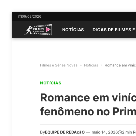
09/08/2026
NOTÍCIAS
DICAS DE FILMES E
Filmes e Séries Novas
»
Notícias
»
Romance em viníco
NOTíCIAS
Romance em viníco
fenômeno no Prim
By
EQUIPE DE REDAçãO
—
maio 14, 2026
2 min 