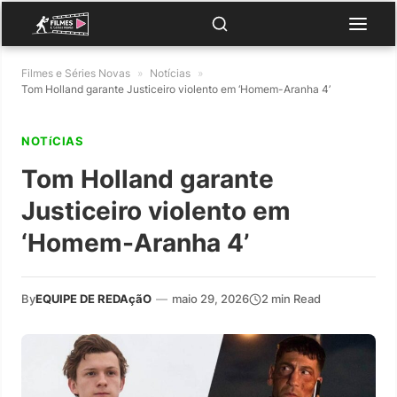
Filmes e Séries Novas
»
Notícias
»
Tom Holland garante Justiceiro violento em ‘Homem-Aranha 4’
NOTíCIAS
Tom Holland garante
Justiceiro violento em
‘Homem-Aranha 4’
By
EQUIPE DE REDAçãO
—
maio 29, 2026
2 min Read