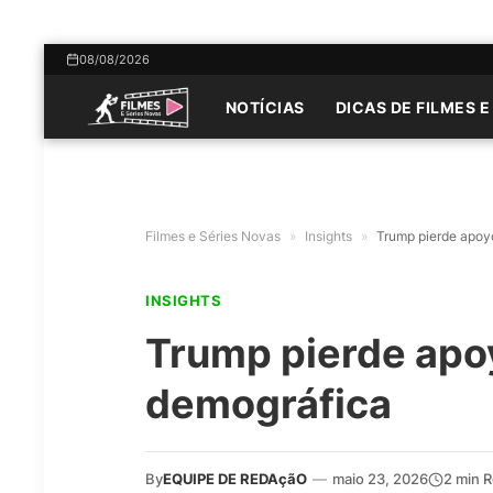
08/08/2026
NOTÍCIAS
DICAS DE FILMES E
Filmes e Séries Novas
»
Insights
»
Trump pierde apoy
INSIGHTS
Trump pierde apoy
demográfica
By
EQUIPE DE REDAçãO
—
maio 23, 2026
2 min 