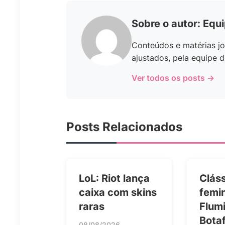
Sobre o autor: Equ
Conteúdos e matérias jo
ajustados, pela equipe d
Ver todos os posts →
Posts Relacionados
LoL: Riot lança
Clás
caixa com skins
femi
raras
Flum
Bota
08/08/2026