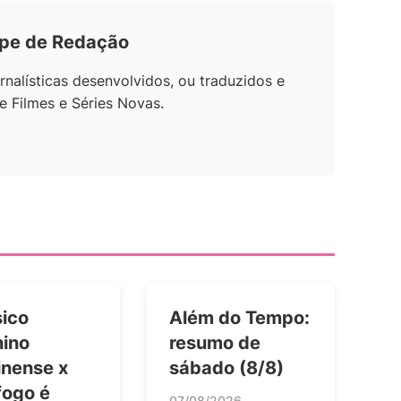
ipe de Redação
rnalísticas desenvolvidos, ou traduzidos e
e Filmes e Séries Novas.
sico
Além do Tempo:
nino
resumo de
inense x
sábado (8/8)
fogo é
07/08/2026