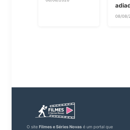
adia
08/08/
O site
Filmes e Séries Novas
é um portal que