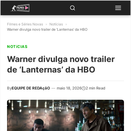
Filmes e Séries Novas
»
Notícias
»
Warner divulga novo trailer de ‘Lanternas’ da HBO
NOTíCIAS
Warner divulga novo trailer
de ‘Lanternas’ da HBO
By
EQUIPE DE REDAçãO
—
maio 18, 2026
2 min Read