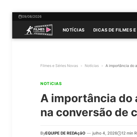
09/08/2026
NOTÍCIAS
DICAS DE FILMES E
Filmes e Séries Novas
»
Notícias
»
A importância do 
NOTíCIAS
A importância do
na conversão de c
By
EQUIPE DE REDAçãO
—
julho 4, 2026
12 min 