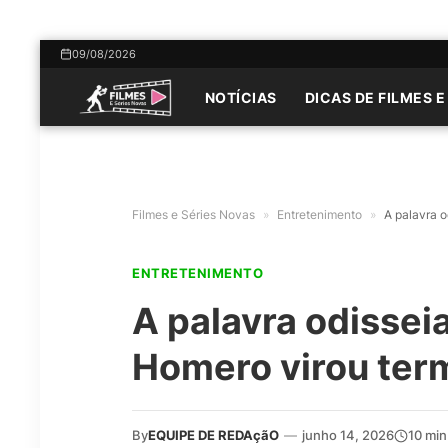
09/08/2026
NOTÍCIAS
DICAS DE FILMES E
Filmes e Séries Novas
»
Entretenimento
»
A palavra 
ENTRETENIMENTO
A palavra odissei
Homero virou te
By
EQUIPE DE REDAçãO
—
junho 14, 2026
10 min