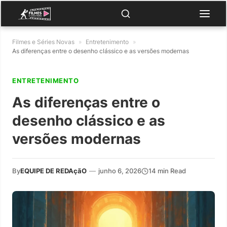
Filmes e Séries Novas
»
Entretenimento
»
As diferenças entre o desenho clássico e as versões modernas
ENTRETENIMENTO
As diferenças entre o
desenho clássico e as
versões modernas
By
EQUIPE DE REDAçãO
—
junho 6, 2026
14 min Read