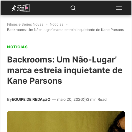
Filmes e Séries Novas
»
Notícias
»
Backrooms: Um Não-Lugar’ marca estreia inquietante de Kane Parsons
NOTíCIAS
Backrooms: Um Não-Lugar’
marca estreia inquietante de
Kane Parsons
By
EQUIPE DE REDAçãO
—
maio 20, 2026
3 min Read