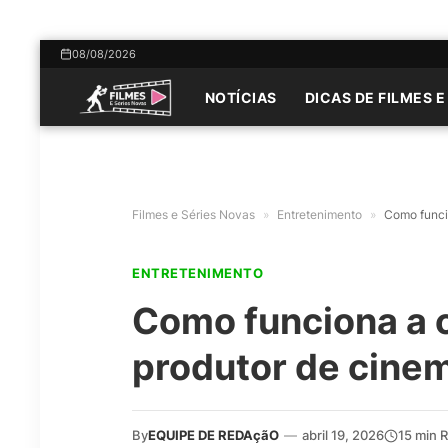
08/08/2026
NOTÍCIAS
DICAS DE FILMES E
Filmes e Séries Novas
»
Entretenimento
»
Como funcio
ENTRETENIMENTO
Como funciona a c
produtor de cinem
By
EQUIPE DE REDAçãO
—
abril 19, 2026
15 min 