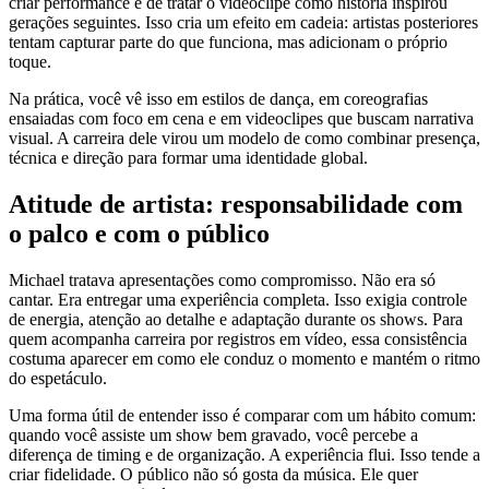
criar performance e de tratar o videoclipe como história inspirou
gerações seguintes. Isso cria um efeito em cadeia: artistas posteriores
tentam capturar parte do que funciona, mas adicionam o próprio
toque.
Na prática, você vê isso em estilos de dança, em coreografias
ensaiadas com foco em cena e em videoclipes que buscam narrativa
visual. A carreira dele virou um modelo de como combinar presença,
técnica e direção para formar uma identidade global.
Atitude de artista: responsabilidade com
o palco e com o público
Michael tratava apresentações como compromisso. Não era só
cantar. Era entregar uma experiência completa. Isso exigia controle
de energia, atenção ao detalhe e adaptação durante os shows. Para
quem acompanha carreira por registros em vídeo, essa consistência
costuma aparecer em como ele conduz o momento e mantém o ritmo
do espetáculo.
Uma forma útil de entender isso é comparar com um hábito comum:
quando você assiste um show bem gravado, você percebe a
diferença de timing e de organização. A experiência flui. Isso tende a
criar fidelidade. O público não só gosta da música. Ele quer