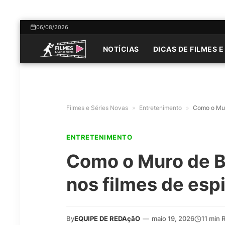
06/08/2026
NOTÍCIAS
DICAS DE FILMES E
Filmes e Séries Novas
»
Entretenimento
»
Como o Mur
ENTRETENIMENTO
Como o Muro de B
nos filmes de es
By
EQUIPE DE REDAçãO
—
maio 19, 2026
11 min 