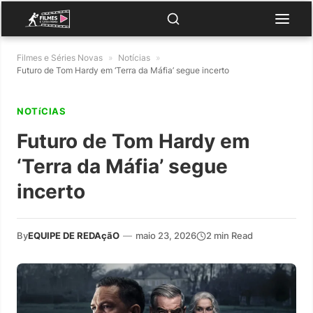
Filmes e Séries Novas
»
Notícias
»
Futuro de Tom Hardy em ‘Terra da Máfia’ segue incerto
NOTíCIAS
Futuro de Tom Hardy em
‘Terra da Máfia’ segue
incerto
By
EQUIPE DE REDAçãO
—
maio 23, 2026
2 min Read